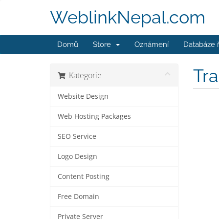
WeblinkNepal.com
Domů
Store
Oznámení
Databáze 
Tr
Kategorie
Website Design
Web Hosting Packages
SEO Service
Logo Design
Content Posting
Free Domain
Private Server