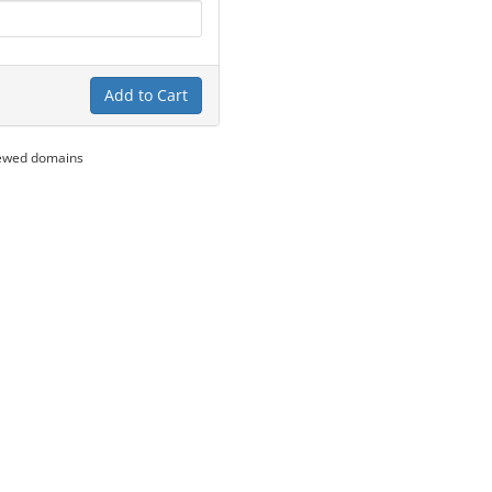
Add to Cart
newed domains