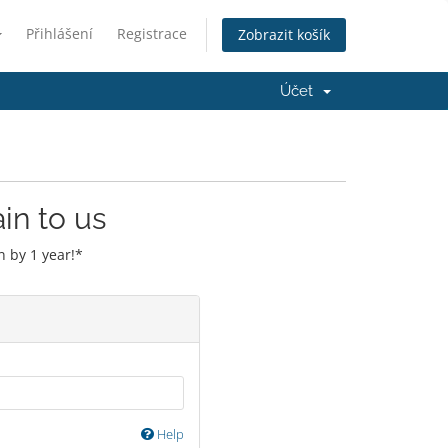
Přihlášení
Registrace
Zobrazit košík
Účet
in to us
 by 1 year!*
Help