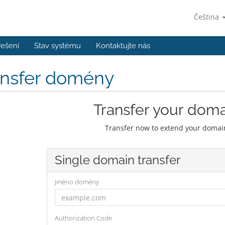
Čeština
řešení
Stav systému
Kontaktujte nás
ansfer domény
Transfer your doma
Transfer now to extend your domain
Single domain transfer
Jméno domény
Authorization Code