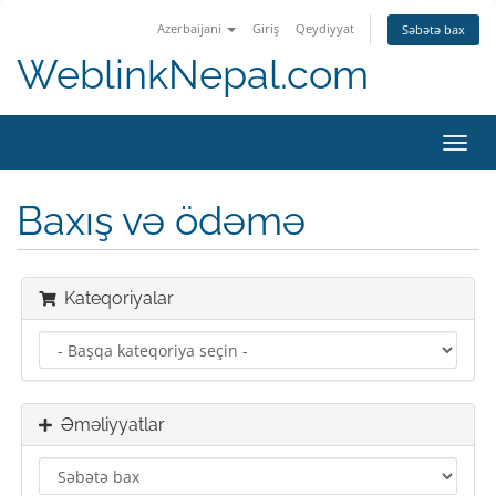
Azerbaijani
Giriş
Qeydiyyat
Səbətə bax
WeblinkNepal.com
Naviq
keçid
Baxış və ödəmə
Kateqoriyalar
Əməliyyatlar