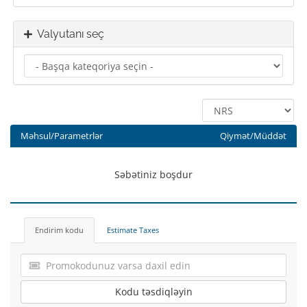
Valyutanı seç
Məhsul/Parametrlər
Qiymət/Müddət
Səbətiniz boşdur
Endirim kodu
Estimate Taxes
Kodu təsdiqləyin