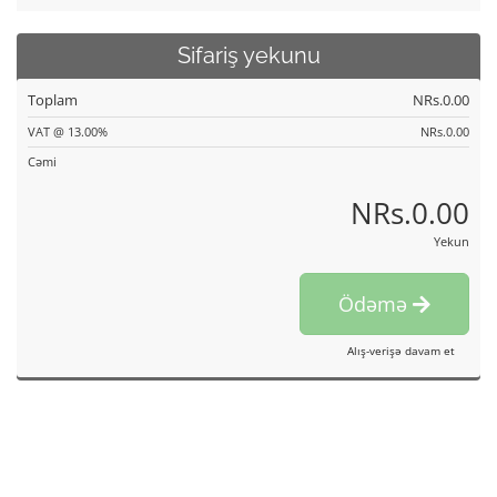
Sifariş yekunu
Toplam
NRs.0.00
VAT @ 13.00%
NRs.0.00
Cəmi
NRs.0.00
Yekun
Ödəmə
Alış-verişə davam et